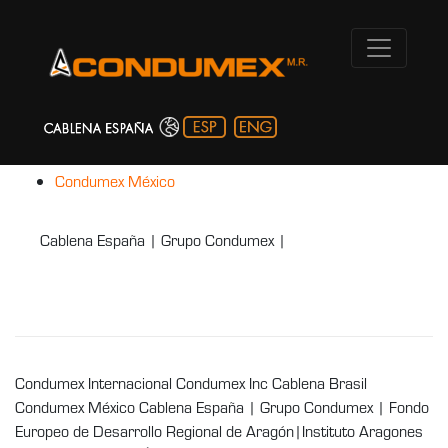
Cablena Footer
Condumex Internacional
Condumex Inc
Cablena Brasil
Condumex México
Cablena España | Grupo Condumex |
Fondo Europeo de
Desarrollo Regional de Aragón
|
Instituto Aragones de
Fomento
|
Canal Ético
Condumex Internacional Condumex Inc Cablena Brasil
Condumex México Cablena España | Grupo Condumex | Fondo
Europeo de Desarrollo Regional de Aragón|Instituto Aragones