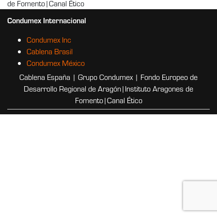
de Fomento|Canal Ético
Condumex Internacional
Condumex Inc
Cablena Brasil
Condumex México
Cablena España | Grupo Condumex |
Fondo Europeo de
Desarrollo Regional de Aragón
|
Instituto Aragones de
Fomento
|
Canal Ético